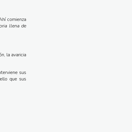
 Ahí comienza
ria llena de
n, la avaricia
nterviene sus
uello que sus