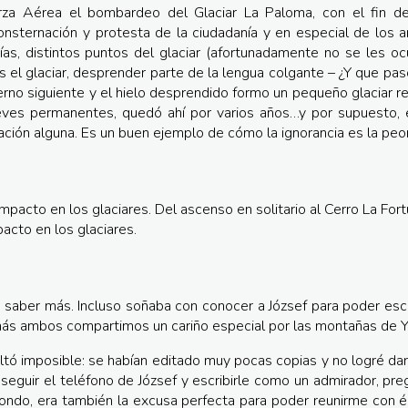
za Aérea el bombardeo del Glaciar La Paloma, con el fin de
onsternación y protesta de la ciudadanía y en especial de los an
as, distintos puntos del glaciar (afortunadamente no se les ocu
res el glaciar, desprender parte de la lengua colgante – ¿Y que pa
erno siguiente y el hielo desprendido formo un pequeño glaciar 
ves permanentes, quedó ahí por varios años…y por supuesto, e
iación alguna. Es un buen ejemplo de cómo la ignorancia es la peor
acto en los glaciares.
e saber más. Incluso soñaba con conocer a József para poder esc
emás ambos compartimos un cariño especial por las montañas de 
ltó imposible: se habían editado muy pocas copias y no logré dar
eguir el teléfono de József y escribirle como un admirador, pre
ondo, era también la excusa perfecta para poder reunirme con é