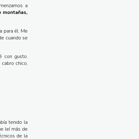
Comenzamos a
e montañas,
a para él. Me
 de cuando se
é con gusto.
 cabro chico,
bía tenido la
ue leí más de
écnicos de la