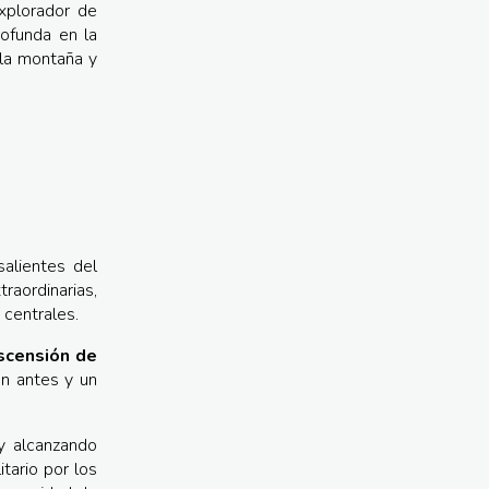
plorador de
ofunda en la
 la montaña y
alientes del
aordinarias,
 centrales.
ascensión de
n antes y un
y alcanzando
tario por los