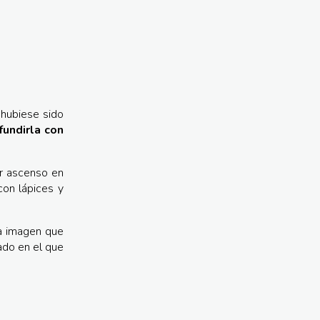
 hubiese sido
fundirla con
er ascenso en
con lápices y
na imagen que
ado en el que