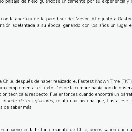
nso paisaje de hielo guiándose únicamente por su experiencia y
con la apertura de la pared sur del Mesón Alto junto a Gastó
scensión adelantada a su época, ganando con los años un lugar e
ia Chile, después de haber realizado el Fastest Known Time (FKT)
a complementar el texto. Desde la cumbre había podido observ
mación técnica al respecto. Fue entonces cuando encontré un párra
 muerte de los glaciares
, relata una historia que, hasta ese
s de saber más.
tema nuevo en la historia reciente de Chile; pocos saben que du