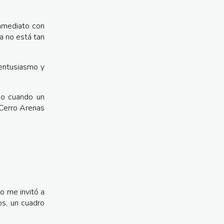
inmediato con
a no está tan
 entusiasmo y
mo cuando un
l Cerro Arenas
o me invitó a
os, un cuadro