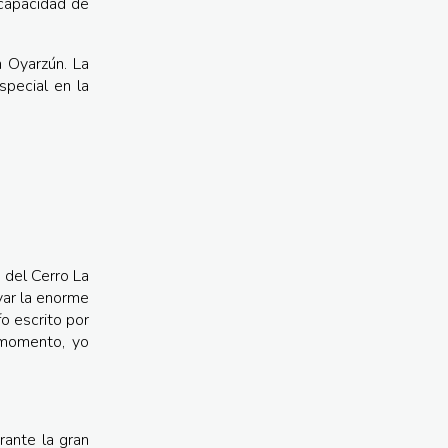
 capacidad de
n Oyarzún. La
special en la
 del Cerro La
ar la enorme
fo escrito por
 momento, yo
rante la gran