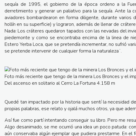
sequía de 1995, el gobierno de la época ordeno a la Fuer
derretimiento y generar un paliativo para la sequía. Ante la c
aviadores bombardearon en forma diligente, durante varios dí
hollín en su superficie) y lograron, además de llenar de cráte
Nada: Los cráteres quedaron tapados con las nevadas del invi
piedemonte y como se encontraba encima de la linea de nie
Estero Yerba Loca, que se pretendía incrementar, no sufrió var
se pretende intervenir de cualquier forma la naturaleza¨.
Foto más reciente que tengo de la minera Los Bronces y el imp
Del ascenso en solitario al Cerro La Fortuna 4.158 m
Quedé tan impactado por la historia que sentí la necesidad d
propias palabras, ese relato y ojalá muchos otros, ya que ad
Así fue como partí intentando conseguir su libro. Pero me resu
Algo desanimado, se me ocurrió una idea un poco patuda: cons
aún conservaba algún ejemplar que pudiera prestarme. En el f