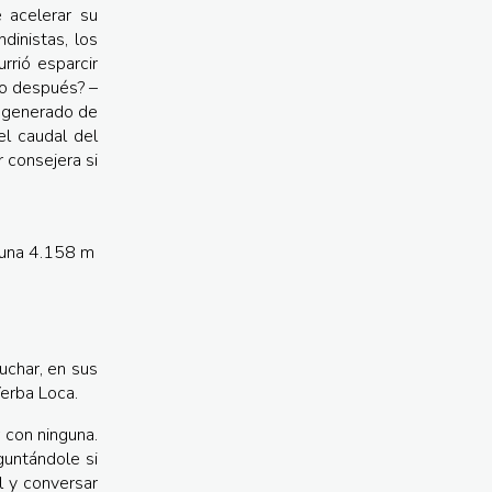
 acelerar su
dinistas, los
rrió esparcir
so después? –
regenerado de
l caudal del
 consejera si
uchar, en sus
Yerba Loca.
 con ninguna.
guntándole si
l y conversar