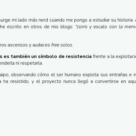
surge mi lado más nerd cuando me pongo a estudiar su historia.
he escrito en otros de mis blogs:
“corro y escalo con la memo
imeros ascensos y audaces
free solos
.
as es también un símbolo de resistencia
frente a la explotació
nderla ni respetarla.
Maipo, observando cómo el ser humano explota sus entrañas e i
a ha resistido, y el proyecto nunca llegó a convertirse en aq