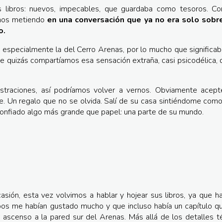
us libros: nuevos, impecables, que guardaba como tesoros. 
uimos metiendo
en una conversación que ya no era solo sobr
o.
tó especialmente la del Cerro Arenas, por lo mucho que significab
que quizás compartíamos esa sensación extraña, casi psicodélica,
straciones, así podríamos volver a vernos. Obviamente acept
e. Un regalo que no se olvida. Salí de su casa sintiéndome como
confiado algo más grande que papel: una parte de su mundo.
sión, esta vez volvimos a hablar y hojear sus libros, ya que ha
os me habían gustado mucho y que incluso había un capítulo q
r ascenso a la pared sur del Arenas. Más allá de los detalles t